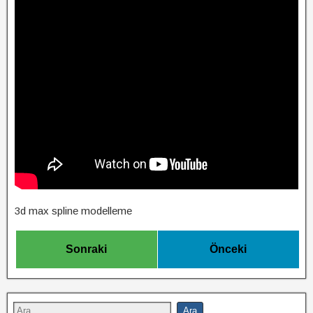
3d max spline modelleme
Sonraki
Önceki