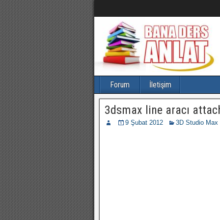
Forum
İletişim
3dsmax line aracı attac
9 Şubat 2012
3D Studio Max 