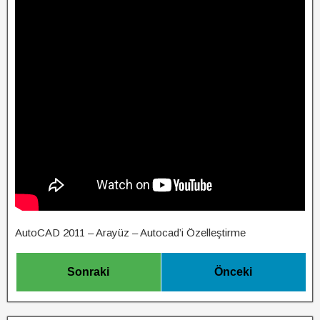
AutoCAD 2011 – Arayüz – Autocad’i Özelleştirme
Sonraki
Önceki