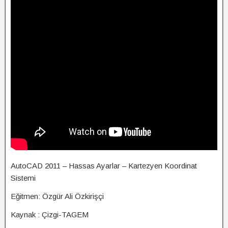
AutoCAD 2011 – Hassas Ayarlar – Kartezyen Koordinat
Sistemi
Eğitmen: Özgür Ali Özkirişçi
Kaynak : Çizgi-TAGEM