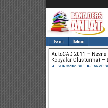
Forum
İletişim
AutoCAD 2011 – Nesne D
Kopyalar Oluşturma) – 
16 Haziran 2012
AutoCAD 201