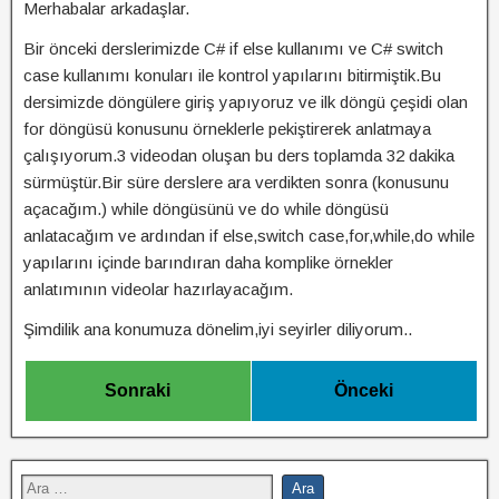
Merhabalar arkadaşlar.
Bir önceki derslerimizde C# if else kullanımı ve C# switch
case kullanımı konuları ile kontrol yapılarını bitirmiştik.Bu
dersimizde döngülere giriş yapıyoruz ve ilk döngü çeşidi olan
for döngüsü konusunu örneklerle pekiştirerek anlatmaya
çalışıyorum.3 videodan oluşan bu ders toplamda 32 dakika
sürmüştür.Bir süre derslere ara verdikten sonra (konusunu
açacağım.) while döngüsünü ve do while döngüsü
anlatacağım ve ardından if else,switch case,for,while,do while
yapılarını içinde barındıran daha komplike örnekler
anlatımının videolar hazırlayacağım.
Şimdilik ana konumuza dönelim,iyi seyirler diliyorum..
Sonraki
Önceki