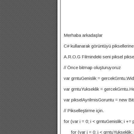
Merhaba arkadaşlar
C# kullanarak görüntüyü piksellerine
A.R.O.G Filmindeki seni piksel piks
// Önce bitmap oluşturuyoruz
var grntuGenislik = gercekGrntu.Wid
var grntuYukseklik = gercekGrntu.H
var pikselAyrilmisGoruntu = new Bit
// Pikselleştirme için.
for (var i = 0; i < grntuGenislik; i +=
for (var j = 0; j < grntuYukseklik; 