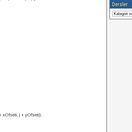
Dersler
Dersler
;
 xOfseti, j + yOfseti);