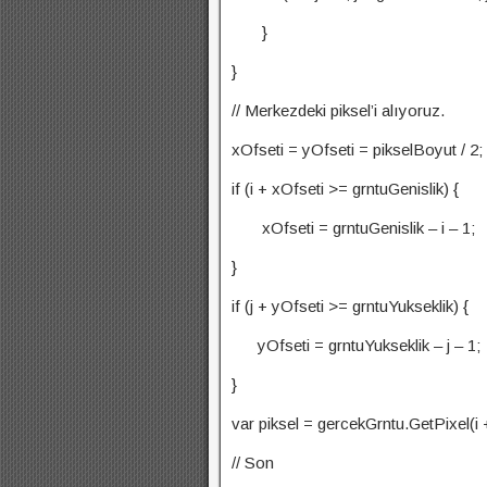
}
}
// Merkezdeki piksel’i alıyoruz.
xOfseti = yOfseti = pikselBoyut / 2
if (i + xOfseti >= grntuGenislik) {
xOfseti = grntuGenislik – i – 1;
}
if (j + yOfseti >= grntuYukseklik) {
yOfseti = grntuYukseklik – j – 1;
}
var piksel = gercekGrntu.GetPixel(i +
// Son