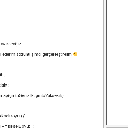
 ayıracağız.
el ederim sözünü şimdi gerçekleştirelim
th;
eight;
map(grntuGenislik, grntuYukseklik);
 pikselBoyut) {
j += pikselBoyut) {