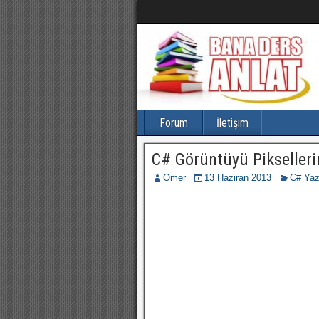
Forum
İletişim
C# Görüntüyü Pikseller
Omer
13 Haziran 2013
C# Yazı