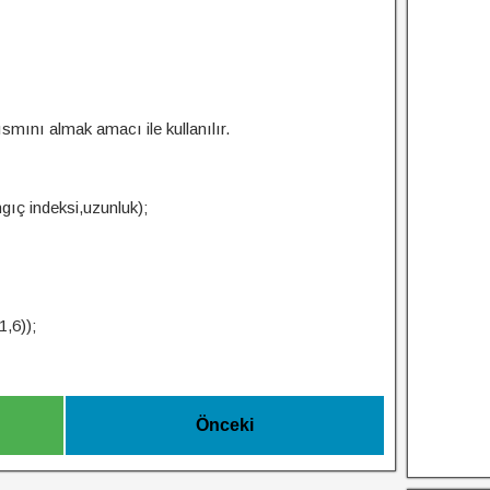
 kısmını almak amacı ile kullanılır.
gıç indeksi,uzunluk);
,6));
Önceki