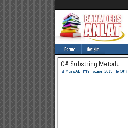
Forum
İletişim
C# Substring Metodu
Musa Ak
9 Haziran 2013
C# Ya