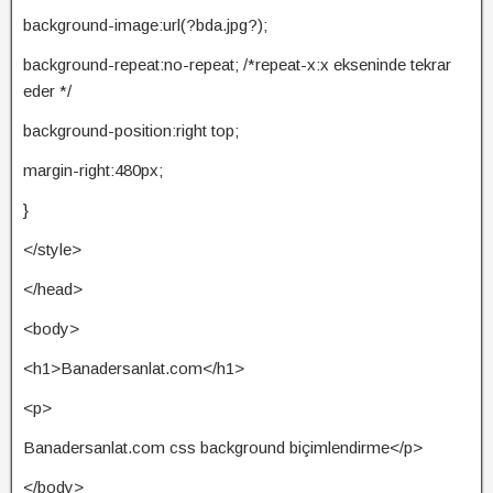
background-image:url(?bda.jpg?);
background-repeat:no-repeat; /*repeat-x:x ekseninde tekrar
eder */
background-position:right top;
margin-right:480px;
}
</style>
</head>
<body>
<h1>Banadersanlat.com</h1>
<p>
Banadersanlat.com css background biçimlendirme</p>
</body>