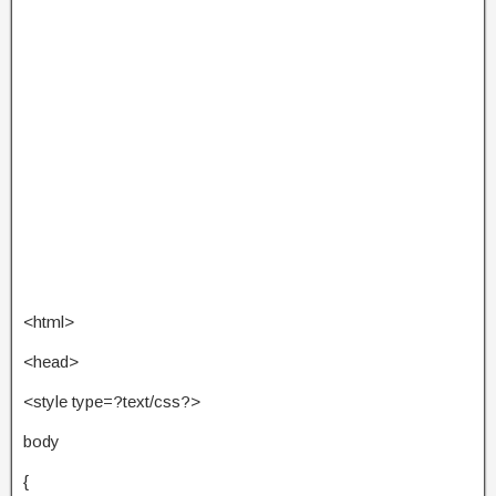
<html>
<head>
<style type=?text/css?>
body
{