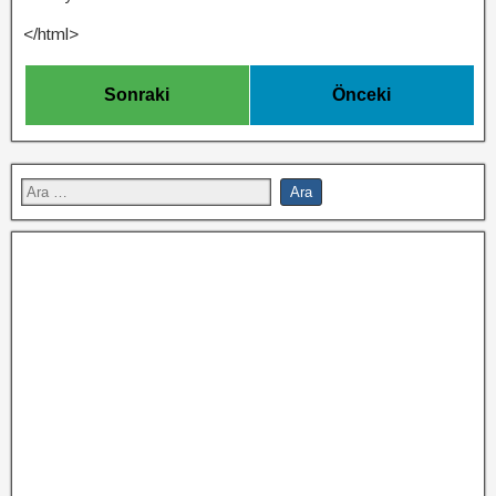
</html>
Sonraki
Önceki