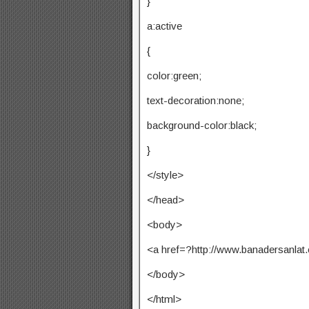
}
a:active
{
color:green;
text-decoration:none;
background-color:black;
}
</style>
</head>
<body>
<a href=?http://www.banadersanla
</body>
</html>