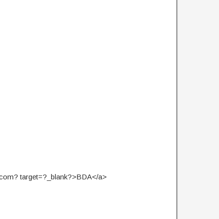
t.com? target=?_blank?>BDA</a>