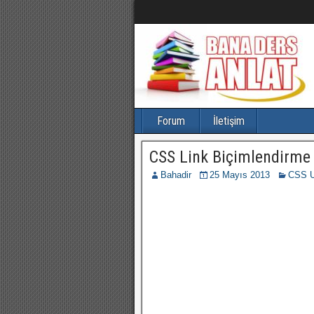
Forum
İletişim
CSS Link Biçimlendirme
Bahadir
25 Mayıs 2013
CSS U