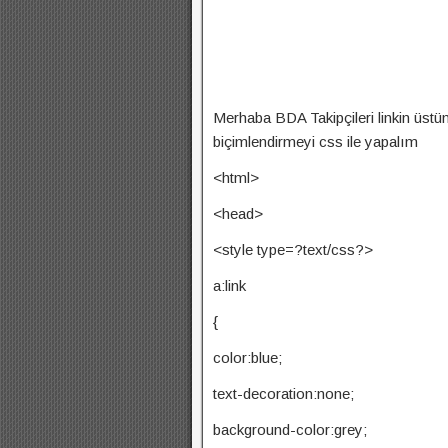
Merhaba BDA Takipçileri linkin üstün
biçimlendirmeyi css ile yapalım
<html>
<head>
<style type=?text/css?>
a:link
{
color:blue;
text-decoration:none;
background-color:grey;