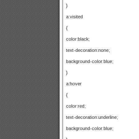
}
a:visited
{
color:black;
text-decoration:none;
background-color:blue;
}
a:hover
{
color:red;
text-decoration:underline;
background-color:blue;