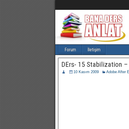
Forum
İletişim
DErs- 15 Stabilization 
10 Kasım 2009
Adobe After E