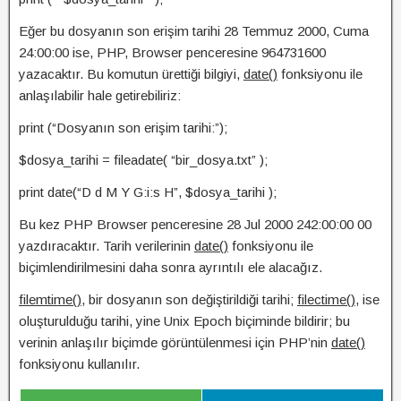
Eğer bu dosyanın son erişim tarihi 28 Temmuz 2000, Cuma
24:00:00 ise, PHP, Browser penceresine 964731600
yazacaktır. Bu komutun ürettiği bilgiyi,
date()
fonksiyonu ile
anlaşılabilir hale getirebiliriz:
print (“Dosyanın son erişim tarihi:”);
$dosya_tarihi = fileadate( “bir_dosya.txt” );
print date(“D d M Y G:i:s H”, $dosya_tarihi );
Bu kez PHP Browser penceresine 28 Jul 2000 242:00:00 00
yazdıracaktır. Tarih verilerinin
date()
fonksiyonu ile
biçimlendirilmesini daha sonra ayrıntılı ele alacağız.
filemtime()
, bir dosyanın son değiştirildiği tarihi;
filectime()
, ise
oluşturulduğu tarihi, yine Unix Epoch biçiminde bildirir; bu
verinin anlaşılır biçimde görüntülenmesi için PHP’nin
date()
fonksiyonu kullanılır.