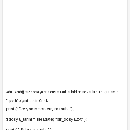
Adını verdiğimiz dosyaya son erişim tarihini bildirir. ne var ki bu bilgi Unix’in
“epoch” biçimindedir: Örnek:
print (“Dosyanın son erişim tarihi:”);
$dosya_tarihi = fileadate( “bir_dosya.txt” );
print ( ” $dosya_tarihi ” );