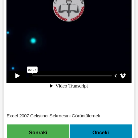
Excel 2007 Geliştirici Sekmesini Görüntülemek
Sonraki
Önceki