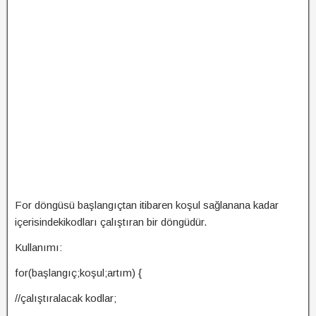
For döngüsü başlangıçtan itibaren koşul sağlanana kadar
içerisindekikodları çalıştıran bir döngüdür.
Kullanımı:
for(başlangıç;koşul;artım) {
//çalıştıralacak kodlar;