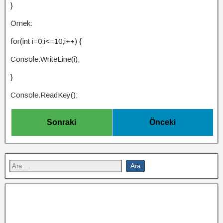
}
Örnek:
for(int i=0;i<=10;i++) {
Console.WriteLine(i);
}
Console.ReadKey();
Sonraki
Önceki