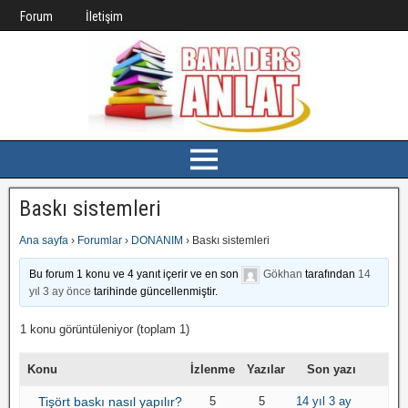
Forum
İletişim
Baskı sistemleri
Ana sayfa
›
Forumlar
›
DONANIM
›
Baskı sistemleri
Bu forum 1 konu ve 4 yanıt içerir ve en son
Gökhan
tarafından
14
yıl 3 ay önce
tarihinde güncellenmiştir.
1 konu görüntüleniyor (toplam 1)
Konu
İzlenme
Yazılar
Son yazı
Tişört baskı nasıl yapılır?
5
5
14 yıl 3 ay