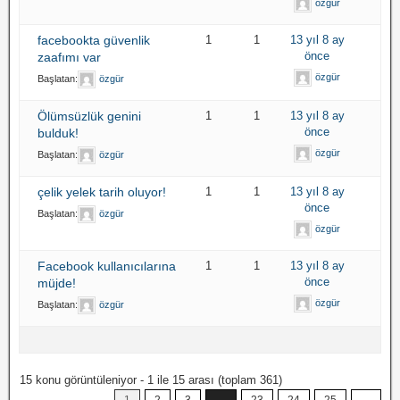
özgür
facebookta güvenlik
1
1
13 yıl 8 ay
önce
zaafımı var
özgür
Başlatan:
özgür
Ölümsüzlük genini
1
1
13 yıl 8 ay
önce
bulduk!
özgür
Başlatan:
özgür
çelik yelek tarih oluyor!
1
1
13 yıl 8 ay
önce
Başlatan:
özgür
özgür
Facebook kullanıcılarına
1
1
13 yıl 8 ay
önce
müjde!
özgür
Başlatan:
özgür
15 konu görüntüleniyor - 1 ile 15 arası (toplam 361)
…