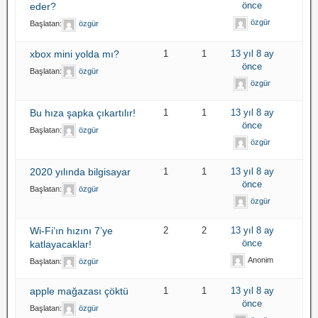
önce
eder?
özgür
Başlatan:
özgür
xbox mini yolda mı?
1
1
13 yıl 8 ay
önce
Başlatan:
özgür
özgür
Bu hıza şapka çıkartılır!
1
1
13 yıl 8 ay
önce
Başlatan:
özgür
özgür
2020 yılında bilgisayar
1
1
13 yıl 8 ay
önce
Başlatan:
özgür
özgür
Wi-Fi’ın hızını 7’ye
2
2
13 yıl 8 ay
önce
katlayacaklar!
Anonim
Başlatan:
özgür
apple mağazası çöktü
1
1
13 yıl 8 ay
önce
Başlatan:
özgür