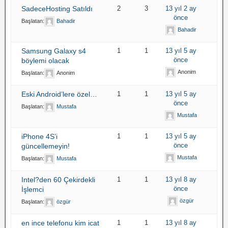
SadeceHosting Satıldı
2
3
13 yıl 2 ay
önce
Başlatan:
Bahadir
Bahadir
Samsung Galaxy s4
1
1
13 yıl 5 ay
önce
böylemi olacak
Anonim
Başlatan:
Anonim
Eski Android’lere özel…
1
1
13 yıl 5 ay
önce
Başlatan:
Mustafa
Mustafa
iPhone 4S’i
1
1
13 yıl 5 ay
önce
güncellemeyin!
Mustafa
Başlatan:
Mustafa
Intel?den 60 Çekirdekli
1
1
13 yıl 8 ay
önce
İşlemci
özgür
Başlatan:
özgür
en ince telefonu kim icat
1
1
13 yıl 8 ay