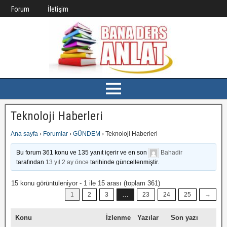
Forum
İletişim
Teknoloji Haberleri
Ana sayfa
›
Forumlar
›
GÜNDEM
›
Teknoloji Haberleri
Bu forum 361 konu ve 135 yanıt içerir ve en son
Bahadir
tarafından
13 yıl 2 ay önce
tarihinde güncellenmiştir.
15 konu görüntüleniyor - 1 ile 15 arası (toplam 361)
…
1
2
3
23
24
25
→
Konu
İzlenme
Yazılar
Son yazı