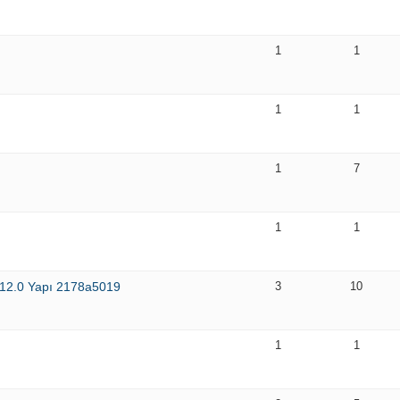
1
1
1
1
1
7
1
1
2 12.0 Yapı 2178a5019
3
10
1
1