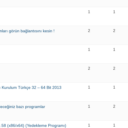
1
1
ları görün bağlantısını kesin !
2
2
1
1
2
2
ı Kurulum Türkçe 32 – 64 Bit 2013
1
1
eceğiniz bazı programlar
1
2
.58 (x86/x64) (Yedekleme Programı)
1
1