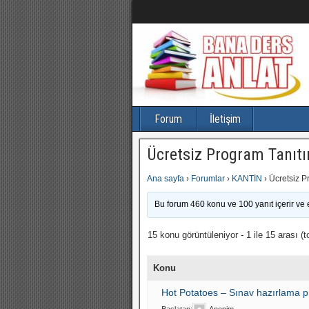
Forum
İletişim
Ücretsiz Program Tanıt
Ana sayfa
›
Forumlar
›
KANTİN
›
Ücretsiz P
Bu forum 460 konu ve 100 yanıt içerir ve
15 konu görüntüleniyor - 1 ile 15 arası (
Konu
Hot Potatoes – Sınav hazırlama 