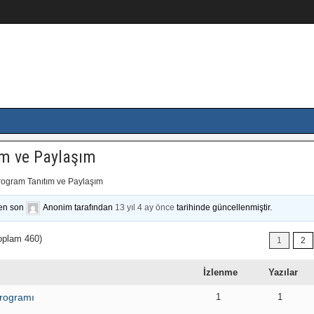
ım ve Paylaşım
rogram Tanıtım ve Paylaşım
 en son
Anonim
tarafından
13 yıl 4 ay önce
tarihinde güncellenmiştir.
toplam 460)
1
2
İzlenme
Yazılar
programı
1
1