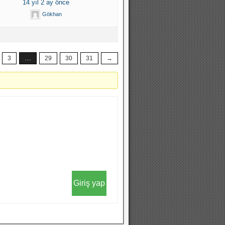
14 yıl 2 ay önce
Gökhan
…
3
29
30
31
→
Giriş yap