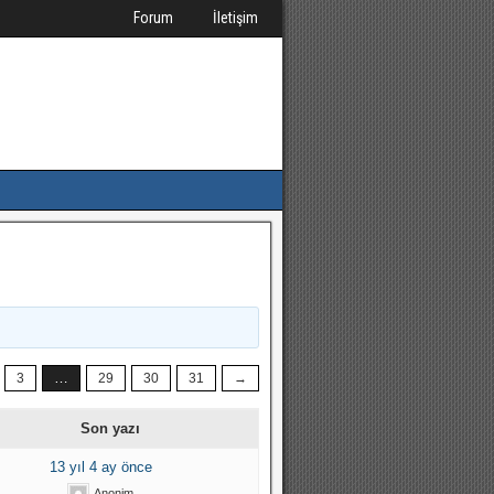
Forum
İletişim
…
3
29
30
31
→
Son yazı
13 yıl 4 ay önce
Anonim