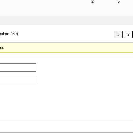
2
5
toplam 460)
1
2
ız.