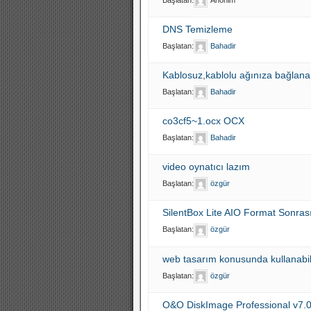
Başlatan:
Anonim
DNS Temizleme
Başlatan:
Bahadir
Kablosuz,kablolu ağınıza bağlanan
Başlatan:
Bahadir
co3cf5~1.ocx OCX
Başlatan:
Bahadir
video oynatıcı lazım
Başlatan:
özgür
SilentBox Lite AIO Format Sonras
Başlatan:
özgür
web tasarım konusunda kullanabil
Başlatan:
özgür
O&O DiskImage Professional v7.0