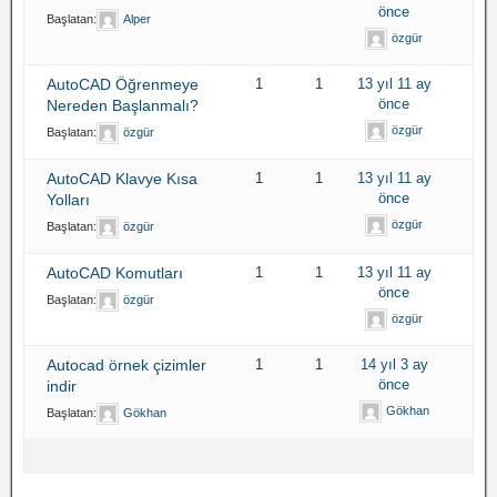
önce
Başlatan:
Alper
özgür
AutoCAD Öğrenmeye
1
1
13 yıl 11 ay
önce
Nereden Başlanmalı?
özgür
Başlatan:
özgür
AutoCAD Klavye Kısa
1
1
13 yıl 11 ay
önce
Yolları
özgür
Başlatan:
özgür
AutoCAD Komutları
1
1
13 yıl 11 ay
önce
Başlatan:
özgür
özgür
Autocad örnek çizimler
1
1
14 yıl 3 ay
önce
indir
Gökhan
Başlatan:
Gökhan