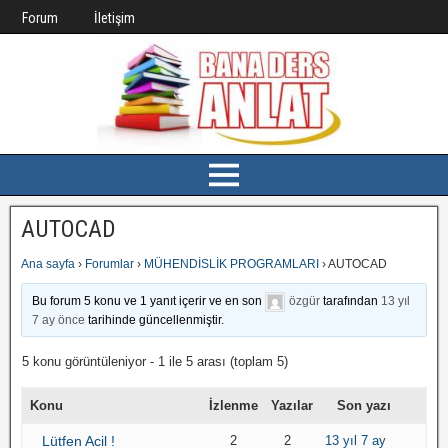
Forum
İletişim
AUTOCAD
Ana sayfa
›
Forumlar
›
MÜHENDİSLİK PROGRAMLARI
›
AUTOCAD
Bu forum 5 konu ve 1 yanıt içerir ve en son
özgür
tarafından
13 yıl
7 ay önce
tarihinde güncellenmiştir.
5 konu görüntüleniyor - 1 ile 5 arası (toplam 5)
Konu
İzlenme
Yazılar
Son yazı
Lütfen Acil !
2
2
13 yıl 7 ay