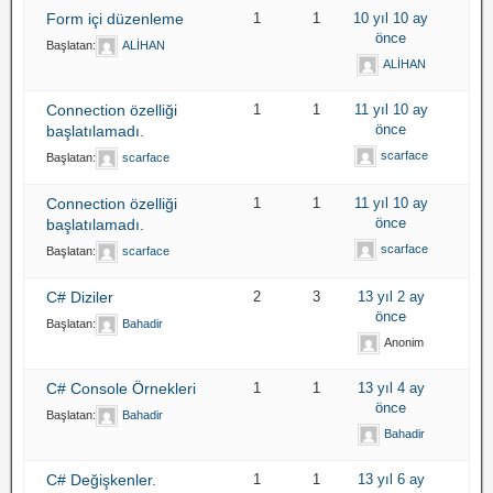
Form içi düzenleme
1
1
10 yıl 10 ay
önce
Başlatan:
ALİHAN
ALİHAN
Connection özelliği
1
1
11 yıl 10 ay
önce
başlatılamadı.
scarface
Başlatan:
scarface
Connection özelliği
1
1
11 yıl 10 ay
önce
başlatılamadı.
scarface
Başlatan:
scarface
C# Diziler
2
3
13 yıl 2 ay
önce
Başlatan:
Bahadir
Anonim
C# Console Örnekleri
1
1
13 yıl 4 ay
önce
Başlatan:
Bahadir
Bahadir
C# Değişkenler.
1
1
13 yıl 6 ay