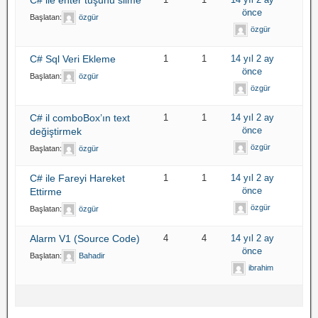
önce
Başlatan:
özgür
özgür
C# Sql Veri Ekleme
1
1
14 yıl 2 ay
önce
Başlatan:
özgür
özgür
C# il comboBox’ın text
1
1
14 yıl 2 ay
önce
değiştirmek
özgür
Başlatan:
özgür
C# ile Fareyi Hareket
1
1
14 yıl 2 ay
önce
Ettirme
özgür
Başlatan:
özgür
Alarm V1 (Source Code)
4
4
14 yıl 2 ay
önce
Başlatan:
Bahadir
ibrahim