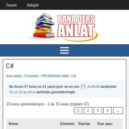
Forum
İletişim
C#
Ana sayfa
›
Forumlar
›
PROGRAMLAMA
›
C#
Bu forum 57 konu ve 41 yanıt içerir ve en son
ALİHAN
tarafından
10 yıl 10 ay önce
tarihinde güncellenmiştir.
15 konu görüntüleniyor - 1 ile 15 arası (toplam 57)
1
2
3
4
→
Konu
İzlenme
Yazılar
Son yazı