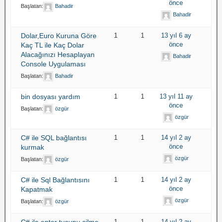
önce
Başlatan:
Bahadir
Bahadir
Dolar,Euro Kuruna Göre
1
1
13 yıl 6 ay
önce
Kaç TL ile Kaç Dolar
Alacağınızı Hesaplayan
Bahadir
Console Uygulaması
Başlatan:
Bahadir
bin dosyası yardım
1
1
13 yıl 11 ay
önce
Başlatan:
özgür
özgür
C# ile SQL bağlantısı
1
1
14 yıl 2 ay
önce
kurmak
özgür
Başlatan:
özgür
C# ile Sql Bağlantısını
1
1
14 yıl 2 ay
önce
Kapatmak
özgür
Başlatan:
özgür
C# ile enter tuşunu silme
1
1
14 yıl 2 ay