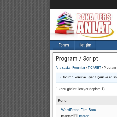
Forum
İletişim
Program / Script
Ana sayfa
›
Forumlar
›
TİCARET
›
Program /
Bu forum 1 konu ve 5 yanıt içerir ve en s
1 konu görüntüleniyor (toplam 1)
Konu
WordPress Film Botu
Başlatan:
Bahadir