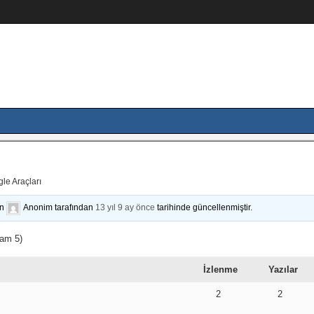
le Araçları
on
Anonim
tarafından
13 yıl 9 ay önce
tarihinde güncellenmiştir.
lam 5)
İzlenme
Yazılar
2
2