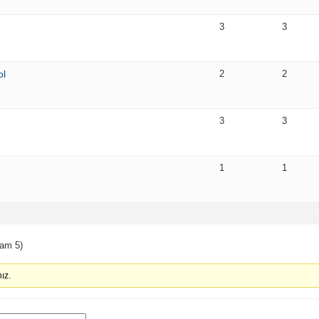
3
3
ol
2
2
3
3
1
1
lam 5)
ız.