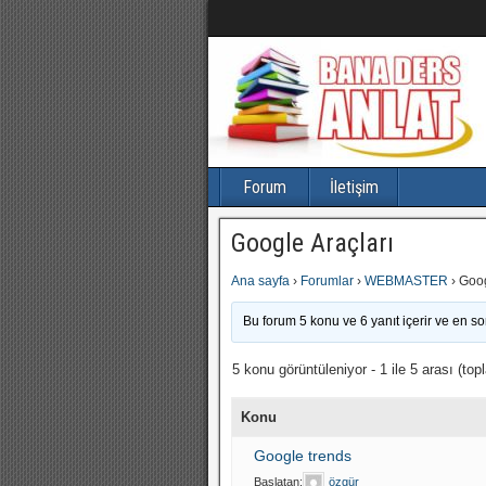
Forum
İletişim
Google Araçları
Ana sayfa
›
Forumlar
›
WEBMASTER
›
Goog
Bu forum 5 konu ve 6 yanıt içerir ve en s
5 konu görüntüleniyor - 1 ile 5 arası (top
Konu
Google trends
Başlatan:
özgür