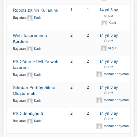
Robots.txt’nin Kullanımı
1
1
14 yıl 3 ay
önce
Başlatan:
Kadir
Kadir
Web Tasarımında
2
2
14 yıl 3 ay
önce
Kurdele
özgür
Başlatan:
Kadir
PSD?den HTML?e web
2
2
14 yıl 3 ay
önce
tasarımı
Mehmet Keyman
Başlatan:
Kadir
Sıfırdan Portföy Sitesi
2
2
14 yıl 3 ay
önce
Oluşturmak
Mehmet Keyman
Başlatan:
Kadir
PSD dönüşümü
2
2
14 yıl 3 ay
önce
Başlatan:
Kadir
Mehmet Keyman