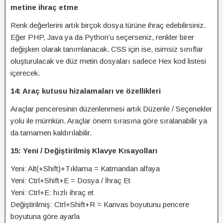
metine ihraç etme
Renk değerlerini artık birçok dosya türüne ihraç edebilirsiniz.
Eğer PHP, Java ya da Python’u seçerseniz, renkler birer
değişken olarak tanımlanacak. CSS için ise, isimsiz sınıflar
oluşturulacak ve düz metin dosyaları sadece Hex kod listesi
içerecek.
14: Araç kutusu hizalamaları ve özellikleri
Araçlar penceresinin düzenlenmesi artık Düzenle / Seçenekler
yolu ile mümkün. Araçlar önem sırasına göre sıralanabilir ya
da tamamen kaldırılabilir.
15: Yeni / Değiştirilmiş Klavye Kısayolları
Yeni: Alt(+Shift)+Tıklama = Katmandan alfaya
Yeni: Ctrl+Shift+E = Dosya / İhraç Et
Yeni: Ctrl+E: hızlı ihraç et
Değiştirilmiş: Ctrl+Shift+R = Kanvas boyutunu pencere
boyutuna göre ayarla