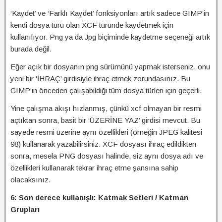
‘Kaydet’ ve ‘Farklı Kaydet’ fonksiyonları artık sadece GIMP’in
kendi dosya türü olan XCF türünde kaydetmek için
kullanılıyor. Png ya da Jpg biçiminde kaydetme seçeneği artık
burada değil.
Eğer açık bir dosyanın png sürümünü yapmak isterseniz, onu
yeni bir ‘İHRAÇ’ girdisiyle ihraç etmek zorundasınız. Bu
GIMP’in önceden çalışabildiği tüm dosya türleri için geçerli.
Yine çalışma akışı hızlanmış, çünkü xcf olmayan bir resmi
açtıktan sonra, basit bir ‘ÜZERİNE YAZ’ girdisi mevcut. Bu
sayede resmi üzerine aynı özellikleri (örneğin JPEG kalitesi
98) kullanarak yazabilirsiniz. XCF dosyası ihraç edildikten
sonra, mesela PNG dosyası halinde, siz aynı dosya adı ve
özellikleri kullanarak tekrar ihraç etme şansına sahip
olacaksınız.
6: Son derece kullanışlı: Katmak Setleri / Katman
Grupları