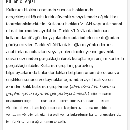
Kullanıcı Ağları
Kullanıcı blokları arasında sunucu bloklarında
gerçekleştirildiği gibi farklı güvenlik seviyelerinde ağ blokları
tanımlanabilmektedir. Kullanıcı blokları VLAN yapısı ile sanal
olarak birbirinden ayrılabilir. Farklı VLAN’larda bulunan
kullanıcılar düzgün bir yapılandırmada birbirleri ile doğrudan
görüşemezler. Farklı VLAN’lardaki ağların yönlendirmesi
anahtarlama cihazları veya yönlendiriciler yerine güvenlik
duvarı üzerinden gerçekleştirilerek bu ağlar için erişim kontrolü
gerçekleştirilebilir. Kullanıcı grupları; görevleri,
bilgisayarlarında bulundurdukları bilgilerin önem derecesi ve
eriştikleri sunucu ve kaynaklar açısından ayrılmalı ve en
azından kritik kullanıcı gruplarına (
ideal olanı tüm kullanıcı
grupları için bu ayrımın gerçekleştirilmesidir
)
diğer kullanıcı
gruplarının doğrudan erişmesi engellenmelidir. Bu kapsamda sistem
yöneticileri, veritabanı bağlantısı gerçekleştiren uygulama geliştiriciler,
veritabanı yöneticileri, gizli dereceli veriler bulunduran kullanıcı grupları, vb.
için farklı kullanıcı ağları tanımlanabilir.