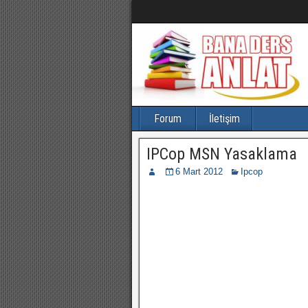
Forum
İletişim
IPCop MSN Yasaklama
6 Mart 2012
Ipcop