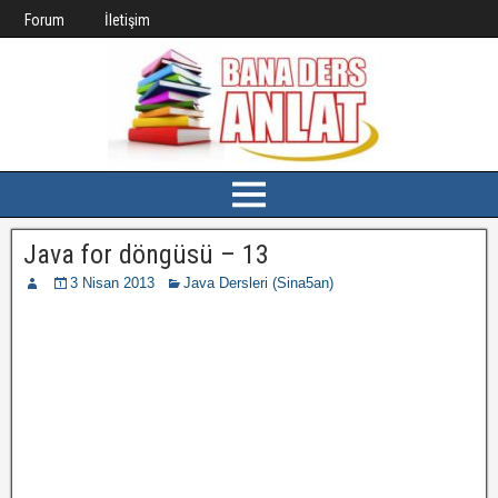
Forum
İletişim
Java for döngüsü – 13
3 Nisan 2013
Java Dersleri (Sina5an)