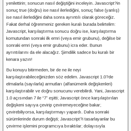
yenilettirin; sonucun nasıl değiştiğini inceleyin. Javascript?in
sonuç true (doğru) ise nasıl ilerlediğini, sonuç false (yanlış)
ise nasıl ilerlediğini daha sonra ayrıntılı olarak göreceğiz.
Fakat derhal öğrenmeniz gereken kuralı burada belirtelim:
Javascript, karşılaştırma sonucu doğru ise, karşılaştırma
komutundan sonraki ilk emri (veya emir grubunu), değilse bir
sonraki emri (veya emir grubunu) icra eder. Bunun
ayrıntılarını da ele alacağız. Şimdilik sadece bu kuralı bir
kenara yazın!
Bu konuyu bitirmeden, bir de ne ile neyi
karşılaştırabileceğinizden söz edelim. Javascript 1.0?de
elmalarla (sayılarla) armutları (alfanümerik değişkenleri)
karşılaştırabilir ve doğru sonucunu verebilirdi. Yani, Javascript
1.0 açısından 7 ile “7” eşitti; Javascript önce karşılaştırılan
değişkeni sayıya çevirip çeviremeyeceğine bakar;
çevirebiliyorsa, karşılaştırmayı yapardı. Daha sonraki
sürümlerinde durum değişti; Javascript?i tasarlayanlar bu
çevirme işlemini programcıya bıraktılar; dolayısıyla