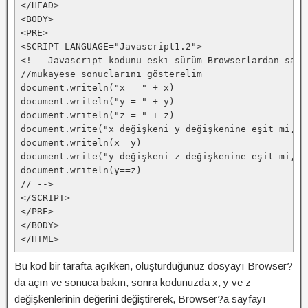
</HEAD>
<BODY>
<PRE>
<SCRIPT LANGUAGE="Javascript1.2">
<!-- Javascript kodunu eski sürüm Browserlardan sakl
//mukayese sonuclarını gösterelim
document.writeln("x = " + x)
document.writeln("y = " + y)
document.writeln("z = " + z)
document.write("x değişkeni y değişkenine eşit mi, (
document.writeln(x==y)
document.write("y değişkeni z değişkenine eşit mi, (
document.writeln(y==z)
// -->
</SCRIPT>
</PRE>
</BODY>
</HTML>
Bu kod bir tarafta açıkken, oluşturduğunuz dosyayı Browser?
da açın ve sonuca bakın; sonra kodunuzda x, y ve z
değişkenlerinin değerini değiştirerek, Browser?a sayfayı