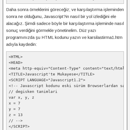
Daha sonra örneklerini göreceğiz; ve karşılaştırma işleminden
sonra ne olduğunu, Javascript?in nasıl bir yol izlediğini ele
alacağız. Şimdi sadece böyle bir karşılaştırma işleminde nasıl
sonuç verdiğini görmekle yönetinelim. Düz yazı
programınızda şu HTML kodunu yazın ve karsilastirma1.htm
adıyla kaydedin:
<HTML>
<HEAD>
<meta http-equiv="Content-Type" content="text/html; 
<TITLE>Javascript'te Mukayese</TITLE>
<SCRIPT LANGUAGE="Javascript1.2">
<!-- Javascript kodunu eski sürüm Browserlardan sakl
// degisken tanimlari
var x, y, z
x = 7
y = 7
z = 13
// -->
</SCRIPT>