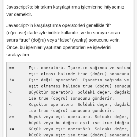
Javascript?te bir takım karşılaştırma işlemlerine ihtiyacınız
var demektir.
Javascript?in karşılaştırma operatörleri genellikle “if”
(eğer..ise) ifadesiyle birlikte kullanılır; ve bu soruyu soran
satıra “true” (doğru) veya “false” (yanlış) sonucunu verir.
Önce, bu işlemleri yaptırtan operatörleri ve işlevlerini
sıralayalım:
==	Eşit operatörü. İşaretin sağında ve solunda
        eşit olması halinde true (doğru) sonucunu gö
!=	Eşit değil operatörü. İşaretin sağında ve s
        eşit olmaması halinde true (doğru) sonucunu 
>	Büyüktür operatörü. Soldaki değer, dağdaki 
        ise true (doğru) sonucunu gönderir.
<	Küçüktür operatörü. Soldaki değer, dağdaki 
        ise true (doğru) sonucunu gönderir.
>=	Büyük veya eşit operatörü. Soldaki değer, d
        büyük veya bu değere eşit ise true (doğru) s
<=	Küçük veya eşit operatörü. Soldaki değer, d
        küçük veya eşit ise true (doğru) sonucunu gö