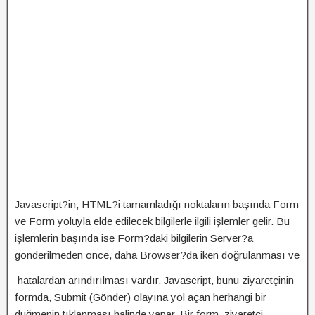
Javascript?in, HTML?i tamamladığı noktaların başında Form
ve Form yoluyla elde edilecek bilgilerle ilgili işlemler gelir. Bu
işlemlerin başında ise Form?daki bilgilerin Server?a
gönderilmeden önce, daha Browser?da iken doğrulanması ve
hatalardan arındırılması vardır. Javascript, bunu ziyaretçinin
formda, Submit (Gönder) olayına yol açan herhangi bir
düğmenin tıklanması halinde yapar. Bir form, ziyaretçi