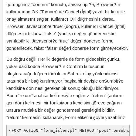
gördüğünüz “confirm” komutu, Javascript?e, Browser?ın
kullanıcıdan OK (Tamam) ve Cancel (İptal) yazılı bir kutu ile
onay almasını sağlar. Kullanıcı OK düğmesini tıklarsa,
Browser, Javascript?e “true” (doğru), kullanıcı Cancel (İptal)
düğmesini tıklarsa “false” (yanlış) değeri gönderecektir;
sanılabilir ki, Javascript?e “true” değeri dönerse formu
gönderilecek, fakat “false” değeri dönerse form gitmeyecektir.
Bu doğru değil! Her iki değerde de form gidecektir; çünkü,
yukarıdaki kodda Browser?ın Confirm kutusunun
oluşturacağı değerin türü ile onSubmit olay yönlendiricisi
arasında bir bağ kurulmuyor; başka bir deyişle onSumbit?e
kendisine dönmesi gereken bir sonuç olduğu bildirilmiyor.
Bunu “return” anahtar kelimesiyle sağlarız. “return” (anlamı:
geri dön) kelimesi, bir fonksiyona kendisini göreve çağıran
unsura mutlaka bir değer göndermesi gerektiğini bildirir.
“return” kelimesini kullanarak, Form etiketini şöyle yazabiliriz:
<FORM ACTION="form_islem.pl" METHOD="post" onSubmit=