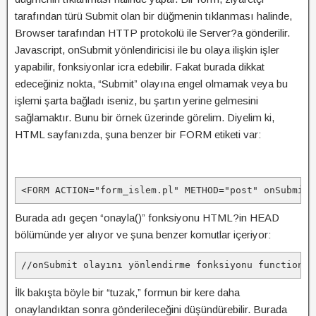
tarafından türü Submit olan bir düğmenin tıklanması halinde,
Browser tarafından HTTP protokolü ile Server?a gönderilir.
Javascript, onSubmit yönlendiricisi ile bu olaya ilişkin işler
yapabilir, fonksiyonlar icra edebilir. Fakat burada dikkat
edeceğiniz nokta, “Submit” olayına engel olmamak veya bu
işlemi şarta bağladı iseniz, bu şartın yerine gelmesini
sağlamaktır. Bunu bir örnek üzerinde görelim. Diyelim ki,
HTML sayfanızda, şuna benzer bir FORM etiketi var:
<FORM ACTION="form_islem.pl" METHOD="post" onSubmit=
Burada adı geçen “onayla()” fonksiyonu HTML?in HEAD
bölümünde yer alıyor ve şuna benzer komutlar içeriyor:
İlk bakışta böyle bir “tuzak,” formun bir kere daha
onaylandıktan sonra gönderileceğini düşündürebilir. Burada