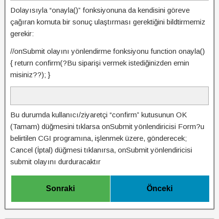
Dolayısıyla “onayla()” fonksiyonuna da kendisini göreve
çağıran komuta bir sonuç ulaştırması gerektiğini bildtirmemiz
gerekir:
//onSubmit olayını yönlendirme fonksiyonu function onayla()
{ return confirm(?Bu siparişi vermek istediğinizden emin
misiniz??); }
Bu durumda kullanıcı/ziyaretçi “confirm” kutusunun OK
(Tamam) düğmesini tıklarsa onSubmit yönlendiricisi Form?u
belirtilen CGI programına, işlenmek üzere, gönderecek;
Cancel (İptal) düğmesi tıklanırsa, onSubmit yönlendiricisi
submit olayını durduracaktır
Sonraki
Önceki