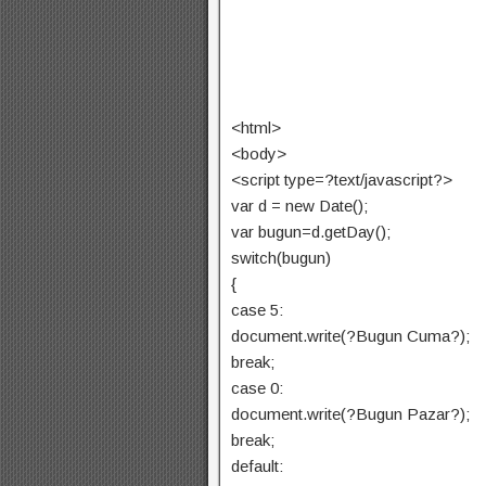
<html>
<body>
<script type=?text/javascript?>
var d = new Date();
var bugun=d.getDay();
switch(bugun)
{
case 5:
document.write(?Bugun Cuma?);
break;
case 0:
document.write(?Bugun Pazar?);
break;
default: