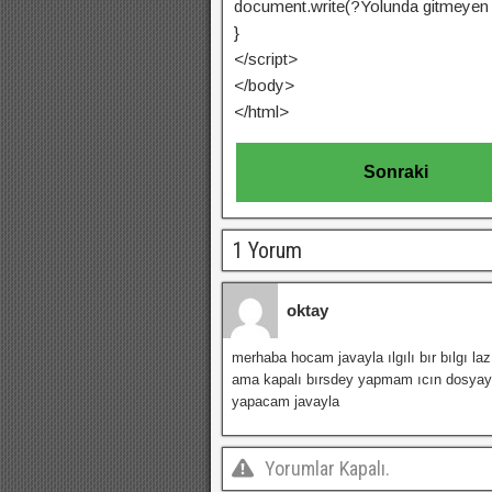
document.write(?Yolunda gitmeyen b
}
</script>
</body>
</html>
Sonraki
1 Yorum
oktay
merhaba hocam javayla ılgılı bır bılgı 
ama kapalı bırsdey yapmam ıcın dosyay
yapacam javayla
Yorumlar Kapalı.