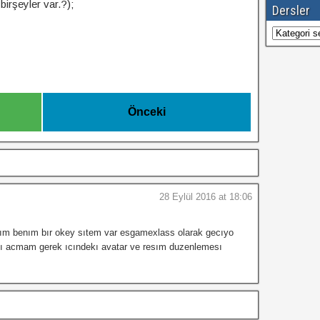
irşeyler var.?);
Dersler
Dersler
Önceki
28 Eylül 2016 at 18:06
lazım benım bır okey sıtem var esgamexlass olarak gecıyo
ı acmam gerek ıcındekı avatar ve resım duzenlemesı