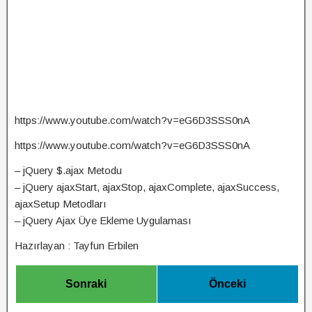
https://www.youtube.com/watch?v=eG6D3SSS0nA
https://www.youtube.com/watch?v=eG6D3SSS0nA
– jQuery $.ajax Metodu
– jQuery ajaxStart, ajaxStop, ajaxComplete, ajaxSuccess,
ajaxSetup Metodları
– jQuery Ajax Üye Ekleme Uygulaması
Hazırlayan : Tayfun Erbilen
Sonraki
Önceki