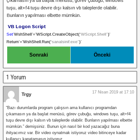
çıkamasın ya da başlat menüsü, görev çubuğu, windows
tuşu, alt+f4 tuşu devre dışı kalsın vb taleplerde olabilir.
Bunların yapılması elbette mümkün.
VB Logon Script
Set’
WshShell’
=’WScript.CreateObject
(
“WScript.Shell”
)’
Return’
=’WshShell.Run
(
“sanalsinif.exe”
)’
Sonraki
Önceki
1 Yorum
17 Nisan 2019 at 17:10
Trgy
“Bazı durumlarda program çalışsın ama kullanıcı programdan
çıkamasın ya da başlat menüsü, görev çubuğu, windows tuşu, alt+f4
tuşu devre dışı kalsın vb taleplerde olabilir. Bunların yapılması elbette
mümkün.” demişsiniz. Bunun için nasıl bir kod yazacağız buna
ihityacımız var. Bir video oynatmak istiyoruz video bitinceye kadar
kullanıcı kapatamasın istiyoruz.