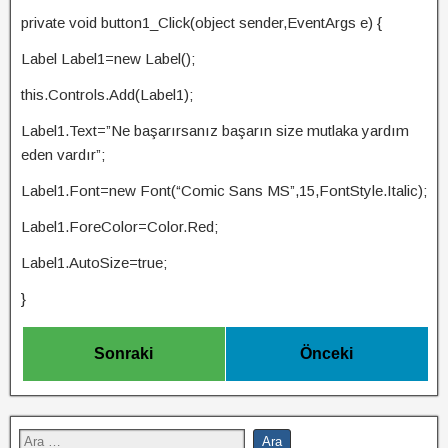
private void button1_Click(object sender,EventArgs e) {
Label Label1=new Label();
this.Controls.Add(Label1);
Label1.Text=”Ne başarırsanız başarın size mutlaka yardım
eden vardır”;
Label1.Font=new Font(“Comic Sans MS”,15,FontStyle.Italic);
Label1.ForeColor=Color.Red;
Label1.AutoSize=true;
}
Sonraki
Önceki