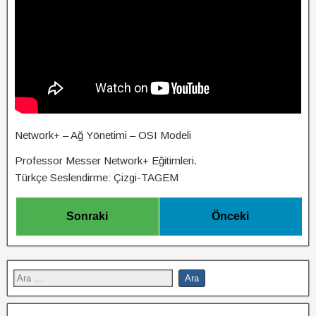
Network+ – Ağ Yönetimi – OSI Modeli
Professor Messer Network+ Eğitimleri.
Türkçe Seslendirme: Çizgi-TAGEM
Sonraki
Önceki