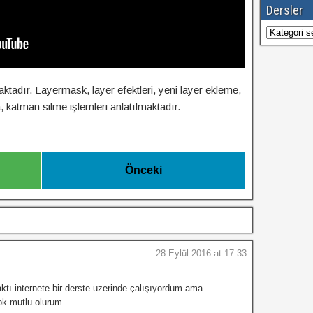
Dersler
Dersler
tadır. Layermask, layer efektleri, yeni layer ekleme,
katman silme işlemleri anlatılmaktadır.
Önceki
28 Eylül 2016 at 17:33
tı internete bir derste uzerinde çalışıyordum ama
ok mutlu olurum