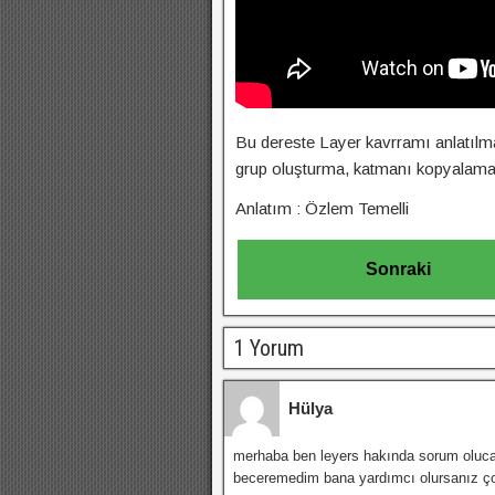
Bu dereste Layer kavrramı anlatılmak
grup oluşturma, katmanı kopyalama, 
Anlatım : Özlem Temelli
Sonraki
1 Yorum
Hülya
merhaba ben leyers hakında sorum olucak
beceremedim bana yardımcı olursanız ç