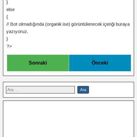
}
else
{
// Bot olmadığında (organik ise) görüntülenecek içeriği buraya
yazıyoruz.
}
?>
Sonraki
Önceki