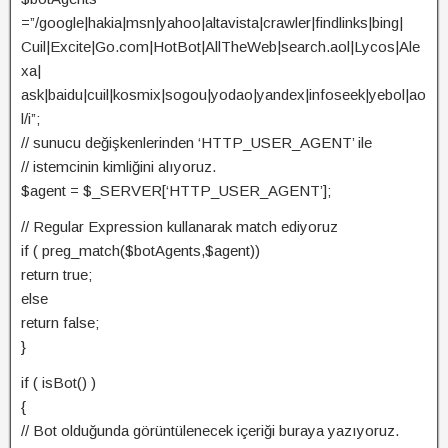
=”/google|hakia|msn|yahoo|altavista|crawler|findlinks|bing|
Cuil|Excite|Go.com|HotBot|AllTheWeb|search.aol|Lycos|Ale
xa|
ask|baidu|cuil|kosmix|sogou|yodao|yandex|infoseek|yebol|ao
l/i”;
// sunucu değişkenlerinden ‘HTTP_USER_AGENT’ ile
// istemcinin kimliğini alıyoruz.
$agent = $_SERVER[‘HTTP_USER_AGENT’];
// Regular Expression kullanarak match ediyoruz
if ( preg_match($botAgents,$agent))
return true;
else
return false;
}
if ( isBot() )
{
// Bot olduğunda görüntülenecek içeriği buraya yazıyoruz.