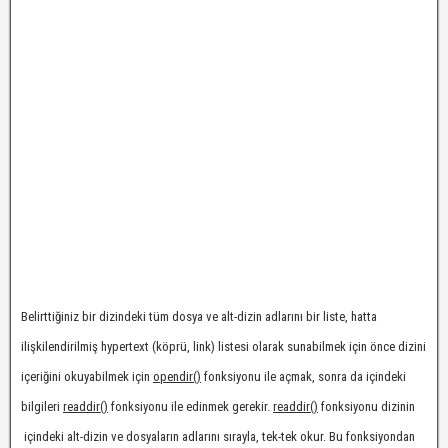
Belirttiğiniz bir dizindeki tüm dosya ve alt-dizin adlarını bir liste, hatta
ilişkilendirilmiş hypertext (köprü, link) listesi olarak sunabilmek için önce dizini
içeriğini okuyabilmek için
opendir()
fonksiyonu ile açmak, sonra da içindeki
bilgileri
readdir()
fonksiyonu ile edinmek gerekir.
readdir()
fonksiyonu dizinin
içindeki alt-dizin ve dosyaların adlarını sırayla, tek-tek okur. Bu fonksiyondan