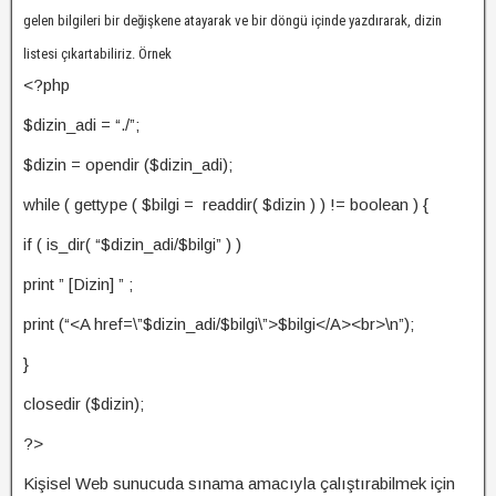
gelen bilgileri bir değişkene atayarak ve bir döngü içinde yazdırarak, dizin
listesi çıkartabiliriz. Örnek
<?php
$dizin_adi = “./”;
$dizin = opendir ($dizin_adi);
while ( gettype ( $bilgi = readdir( $dizin ) ) != boolean ) {
if ( is_dir( “$dizin_adi/$bilgi” ) )
print ” [Dizin] ” ;
print (“<A href=\”$dizin_adi/$bilgi\”>$bilgi</A><br>\n”);
}
closedir ($dizin);
?>
Kişisel Web sunucuda sınama amacıyla çalıştırabilmek için