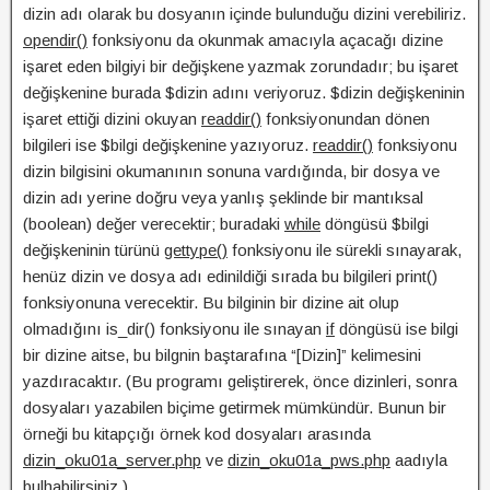
dizin adı olarak bu dosyanın içinde bulunduğu dizini verebiliriz.
opendir()
fonksiyonu da okunmak amacıyla açacağı dizine
işaret eden bilgiyi bir değişkene yazmak zorundadır; bu işaret
değişkenine burada $dizin adını veriyoruz. $dizin değişkeninin
işaret ettiği dizini okuyan
readdir()
fonksiyonundan dönen
bilgileri ise $bilgi değişkenine yazıyoruz.
readdir()
fonksiyonu
dizin bilgisini okumanının sonuna vardığında, bir dosya ve
dizin adı yerine doğru veya yanlış şeklinde bir mantıksal
(boolean) değer verecektir; buradaki
while
döngüsü $bilgi
değişkeninin türünü
gettype()
fonksiyonu ile sürekli sınayarak,
henüz dizin ve dosya adı edinildiği sırada bu bilgileri print()
fonksiyonuna verecektir. Bu bilginin bir dizine ait olup
olmadığını is_dir() fonksiyonu ile sınayan
if
döngüsü ise bilgi
bir dizine aitse, bu bilgnin baştarafına “[Dizin]” kelimesini
yazdıracaktır. (Bu programı geliştirerek, önce dizinleri, sonra
dosyaları yazabilen biçime getirmek mümkündür. Bunun bir
örneği bu kitapçığı örnek kod dosyaları arasında
dizin_oku01a_server.php
ve
dizin_oku01a_pws.php
aadıyla
bulhabilirsiniz.)