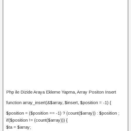
Php ile Dizide Araya Ekleme Yapma, Array Positon Insert
function array_insert(&$array, $insert, $position = -1) {
$position = ($position == -1) ? (count($array)) : $position ;
if($position != (count($array))) {
$ta = $array;