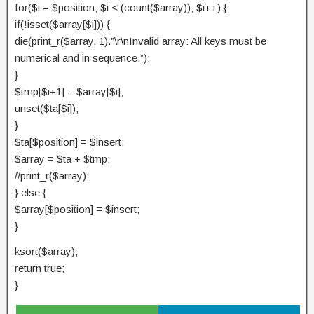
for($i = $position; $i < (count($array)); $i++) {
if(!isset($array[$i])) {
die(print_r($array, 1).”\r\nInvalid array: All keys must be
numerical and in sequence.”);
}
$tmp[$i+1] = $array[$i];
unset($ta[$i]);
}
$ta[$position] = $insert;
$array = $ta + $tmp;
//print_r($array);
} else {
$array[$position] = $insert;
}
ksort($array);
return true;
}