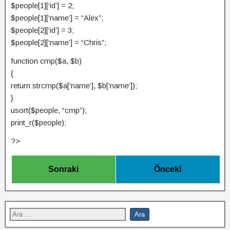
$people[1][‘id’] = 2;
$people[1][‘name’] = “Alex”;
$people[2][‘id’] = 3;
$people[2][‘name’] = “Chris”;
function cmp($a, $b)
{
return strcmp($a[‘name’], $b[‘name’]);
}
usort($people, “cmp”);
print_r($people);
?>
Sonraki
Önceki