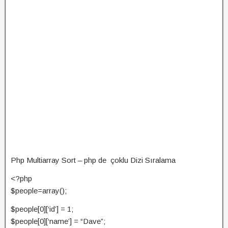
Php Multiarray Sort – php de çoklu Dizi Sıralama
<?php
$people=array();
$people[0][‘id’] = 1;
$people[0][‘name’] = “Dave”;