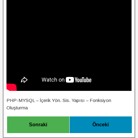
PHP-MYSQL – İçerik Yön. Sis. Yapısı – Fonksiyon
Oluşturma
Sonraki
Önceki