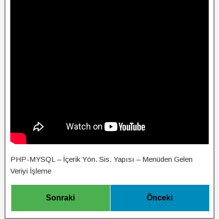
PHP-MYSQL – İçerik Yön. Sis. Yapısı – Menüden Gelen
Veriyi İşleme
Sonraki
Önceki