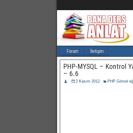
Forum
İletişim
PHP-MYSQL – Kontrol Yap
– 6.6
2 Kasım 2012
PHP Görsel eğ