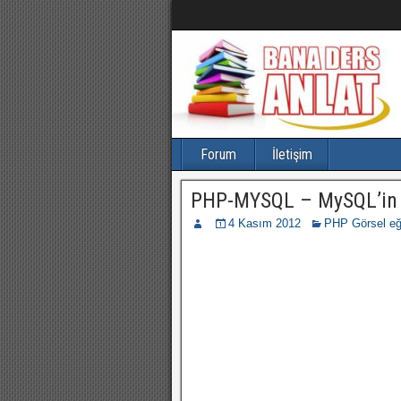
Forum
İletişim
PHP-MYSQL – MySQL’in T
4 Kasım 2012
PHP Görsel eğ