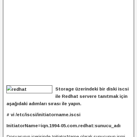
Storage üzerindeki bir diski iscsi
ile Redhat servere tanıtmak için
aşağıdaki adımları sırası ile yapın.
# vi /etc/iscsi/initiatorname.iscsi
InitiatorName=iqn.1994-05.com.redhat:sunucu_adı
Dosyasının içerisinde InitiatorName olarak sunucunun ismi