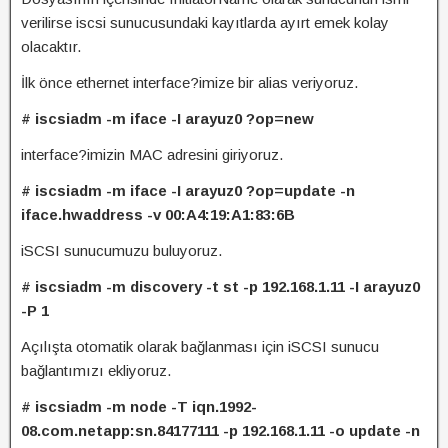
verilirse iscsi sunucusundaki kayıtlarda ayırt emek kolay
olacaktır.
İlk önce ethernet interface?imize bir alias veriyoruz.
# iscsiadm -m iface -I arayuz0 ?op=new
interface?imizin MAC adresini giriyoruz.
# iscsiadm -m iface -I arayuz0 ?op=update -n
iface.hwaddress -v 00:A4:19:A1:83:6B
iSCSI sunucumuzu buluyoruz.
# iscsiadm -m discovery -t st -p 192.168.1.11 -I arayuz0
-P 1
Açılışta otomatik olarak bağlanması için iSCSI sunucu
bağlantımızı ekliyoruz.
# iscsiadm -m node -T iqn.1992-
08.com.netapp:sn.84177111 -p 192.168.1.11 -o update -n