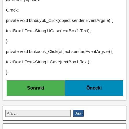
Örnek:
private void btnbuyuk_Click(object sender,EventArgs e) {
textBox1.Text=String.UCase(textBox1.Text);
}
private void btnkucuk_Click(object sender,EventArgs e) {
textBox1.Text=String.LCase(textBox1.Text);
}
Sonraki
Önceki