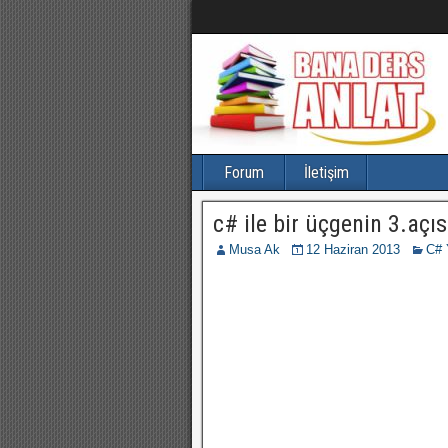
Forum
İletişim
c# ile bir üçgenin 3.açı
Musa Ak
12 Haziran 2013
C# 