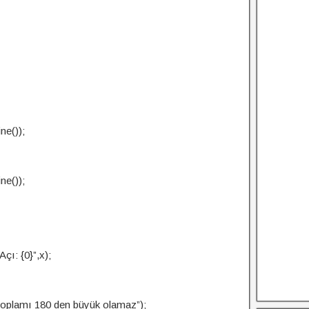
ne());
ne());
çı: {0}”,x);
 toplamı 180 den büyük olamaz”);