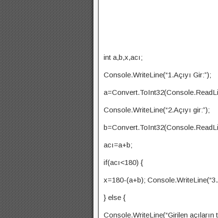
int a,b,x,acı;
Console.WriteLine(“1.Açıyı Gir:”);
a=Convert.ToInt32(Console.ReadLi
Console.WriteLine(“2.Açıyı gir:”);
b=Convert.ToInt32(Console.ReadLi
acı=a+b;
if(acı<180) {
x=180-(a+b); Console.WriteLine(“3.A
} else {
Console.WriteLine(“Girilen açıların