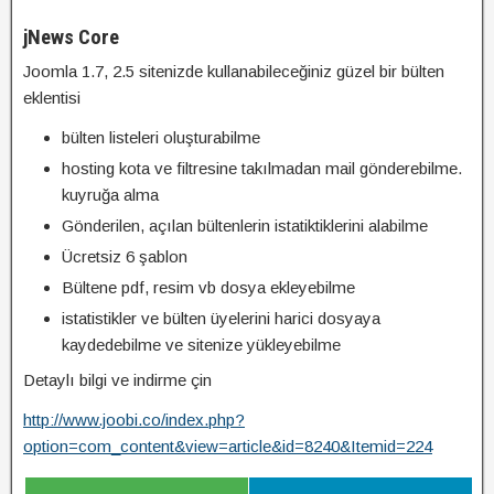
jNews Core
Joomla 1.7, 2.5 sitenizde kullanabileceğiniz güzel bir bülten
eklentisi
bülten listeleri oluşturabilme
hosting kota ve filtresine takılmadan mail gönderebilme.
kuyruğa alma
Gönderilen, açılan bültenlerin istatiktiklerini alabilme
Ücretsiz 6 şablon
Bültene pdf, resim vb dosya ekleyebilme
istatistikler ve bülten üyelerini harici dosyaya
kaydedebilme ve sitenize yükleyebilme
Detaylı bilgi ve indirme çin
http://www.joobi.co/index.php?
option=com_content&view=article&id=8240&Itemid=224