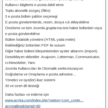
Kullanıcı bilgilerini e-posta dahil etme
Toplu abonelik süzgeç (filtre)
3 e-posta bülten şablon seçenegi
E-posta gönderimlerde, resim, dosya v.b ekleyebilme
Önizleme ve tüm Joomla gruplarına test haber bültenleri veya
e-posta gönderebilme
Bülten İstatistik yönetimi (HTML yada metin)
Belirlediğiniz bölümleri PDF ile sunum
Diğer haber bülteni bileşenlerinden üyeler aktarımı (import).
Destekleyen eklentiler: Acajoom, Letterman, Communicator,
ccNewsletter, Yanc
Joomla Kullanıcıları ile Otomatik senkronizasyon
Doğrulama ve Onaylama e-posta adresine…
Yönetici ve üye(ler) ikaz sistemi
30 ve üzeri dil desteği
Daha fazlası ve indirme için
www.acyba.com/index.php?option=com_conte…
acymailing&Itemid=60