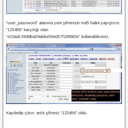
“user_password” alanına yeni şifrenizin md5 halini yapıştırın.
“123456” karşılığı olan
“e10adc3949ba59abbe56e057f20f883e” kullanablirsiniz.
Kaydedip çıkın. artık şifreniz “123456” oldu.