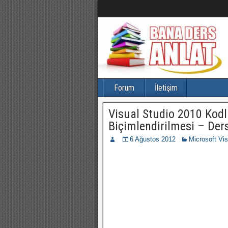
Forum
İletişim
Visual Studio 2010 Kod
Biçimlendirilmesi – Der
6 Ağustos 2012
Microsoft Vis