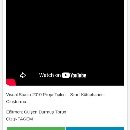
Visual Studio 2010 Proje Tipleri – Sınıf Kütüphanesi
Oluşturma
Eğitmen: Gülşen Durmuş Torun
Çizgi-TAGEM