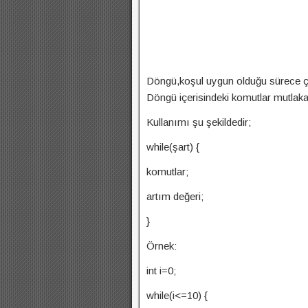
Döngü,koşul uygun olduğu sürece ça
Döngü içerisindeki komutlar mutlaka b
Kullanımı şu şekildedir;
while(şart) {
komutlar;
artım değeri;
}
Örnek:
int i=0;
while(i<=10) {