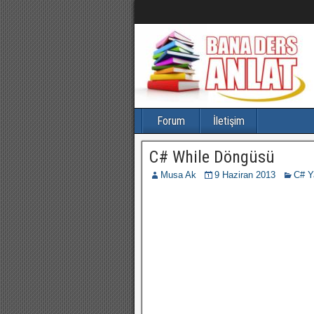
Forum
İletişim
C# While Döngüsü
Musa Ak
9 Haziran 2013
C# Ya